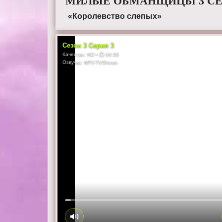
МИЛЫЕ ОБМАНЩИЦЫ 3 СЕЗ
«Королевство слепых»
Сезон
3
Серия
3
Качество:
HD
• ⏱
44:30
Озвучка:
MTV-TVShows