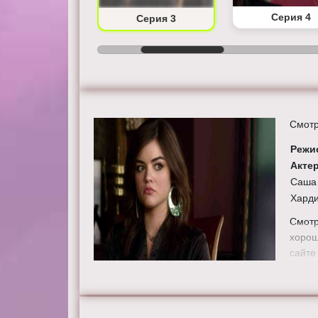
Серия 2
Серия 4
Серия 3
Смотр
Режи
Акте
Саша 
Харди
Смотр
хорош
сайте 