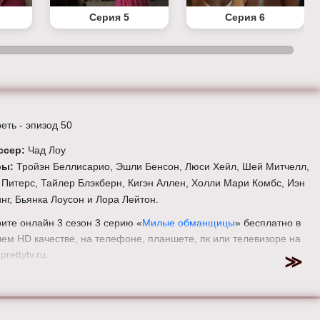
Серия 5
Серия 6
еть - эпизод 50
ссер:
Чад Лоу
ры:
Тройэн Беллисарио, Эшли Бенсон, Люси Хейл, Шей Митчелл,
Питерс, Тайлер Блэкберн, Кигэн Аллен, Холли Мари Комбс, Иэн
нг, Бьянка Лоусон и Лора Лейтон.
ите онлайн 3 сезон 3 серию «
Милые обманщицы
» бесплатно в
ем HD качестве, на телефоне, планшете, пк или телевизоре на
prettytv.ru.