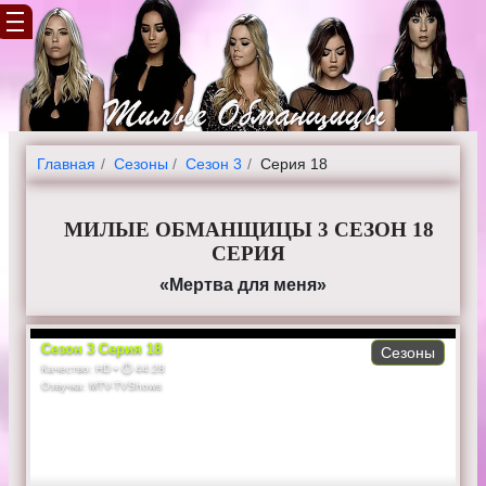
Главная
Cезоны
Сезон 3
Серия 18
МИЛЫЕ ОБМАНЩИЦЫ 3 СЕЗОН 18
СЕРИЯ
«Мертва для меня»
Сезон
3
Серия
18
Сезоны
Качество:
HD
• ⏱
44:28
Озвучка:
MTV-TVShows