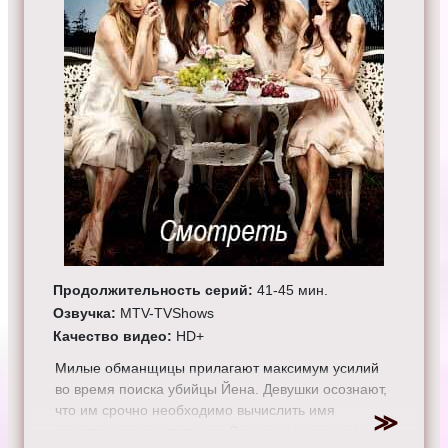
Продолжительность серий:
41-45 мин.
Озвучка:
MTV-TVShows
Качество видео:
HD+
Милые обманщицы прилагают максимум усилий
во время поиска убийцы Йена. Девушки осознают,
что им срочно необходимо вычислить имя
преступника похитившего Элисон и узнать кем