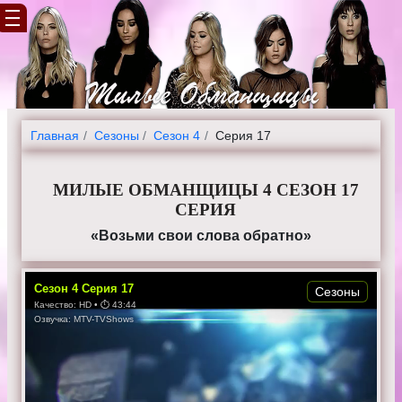
Главная
Cезоны
Сезон 4
Серия 17
МИЛЫЕ ОБМАНЩИЦЫ 4 СЕЗОН 17
СЕРИЯ
«Возьми свои слова обратно»
Сезон
4
Серия
17
Сезоны
Качество:
HD
• ⏱
43:44
Озвучка:
MTV-TVShows