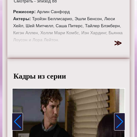
Смотреть - эпизод 88
Режиссер:
Арлин Санфорд
Актеры:
Тройэн Беллисарио, Эшли Бенсон, Люси
Хейл, Шей Митчелл, Саша Питерс, Тайлер Блэкберн,
Кигэн Аллен, Холли Мари Комбс, Иэн Хардинг, Бьянка
Лоусон и Лора Лейтон.
Смотрите онлайн 4 сезон 17 серию «
Милые
обманщицы
» бесплатно в хорошем HD качестве, на
телефоне, планшете, пк или телевизоре на сайте
prettytv.ru.
Кадры из серии